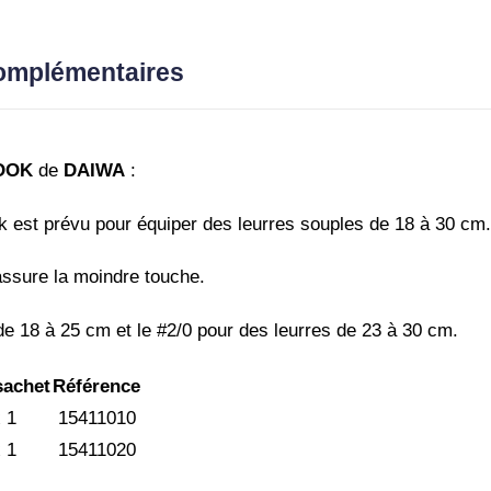
in
Systeme
complémentaires
Assist
-
Daiwa
OOK
de
DAIWA
:
k est prévu pour équiper des leurres souples de 18 à 30 cm.
assure la moindre touche.
de 18 à 25 cm et le #2/0 pour des leurres de 23 à 30 cm.
sachet
Référence
 1
15411010
 1
15411020