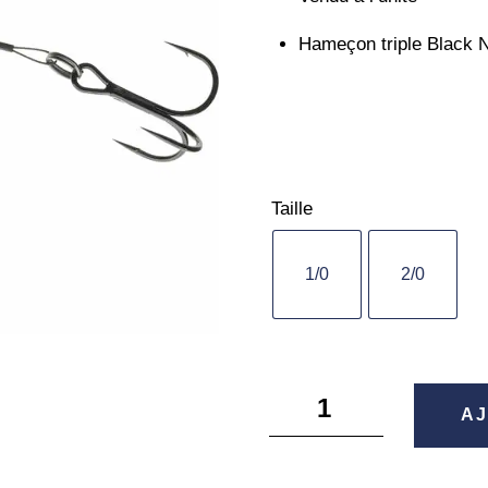
Hameçon triple Black N
Taille
1/0
2/0
quantité
AJ
de
Prorew
Screw-