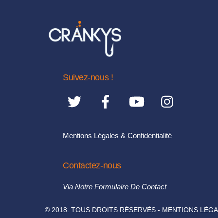
options
peuvent
être
choisies
sur
la
Suivez-nous !
page
du
produit
Mentions Légales & Confidentialité
Contactez-nous
Via Notre Formulaire De Contact
© 2018. TOUS DROITS RÉSERVÉS - MENTIONS LÉGA