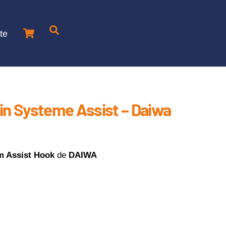
Cart
Je
te
recherche
un
produit
n Systeme Assist – Daiwa
 Assist Hook
de
DAIWA