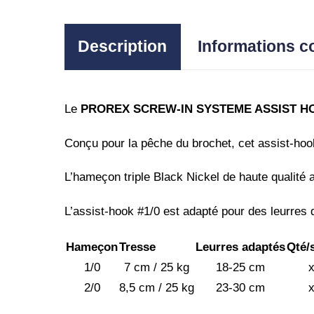
Description
Informations 
Le
PROREX SCREW-IN SYSTEME ASSIST H
Conçu pour la pêche du brochet, cet assist-hoo
L’hameçon triple Black Nickel de haute qualité 
L’assist-hook #1/0 est adapté pour des leurres 
Hameçon
Tresse
Leurres adaptés
Qté/
1/0
7 cm / 25 kg
18-25 cm
x
2/0
8,5 cm / 25 kg
23-30 cm
x