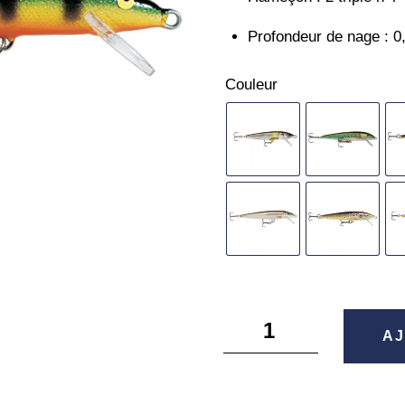
Profondeur de nage : 0
Couleur
quantité
AJ
de
Original
Floater