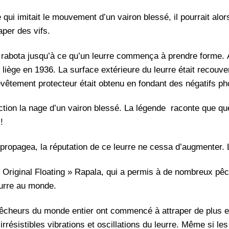
e qui imitait le mouvement d’un vairon blessé, il pourrait alo
aper des vifs.
a et rabota jusqu’à ce qu’un leurre commença à prendre forme.
e liège en 1936. La surface extérieure du leurre était recouv
evêtement protecteur était obtenu en fondant des négatifs ph
rfection la nage d’un vairon blessé. La légende raconte que qu
!
pagea, la réputation de ce leurre ne cessa d’augmenter. Le 
« Original Floating » Rapala, qui a permis à de nombreux pêc
eurre au monde.
êcheurs du monde entier ont commencé à attraper de plus en
s irrésistibles vibrations et oscillations du leurre. Même si l