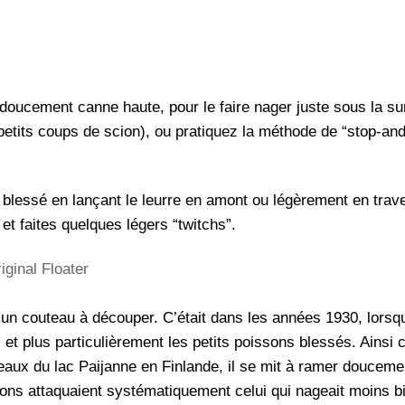
oucement canne haute, pour le faire nager juste sous la surf
petits coups de scion), ou pratiquez la méthode de “stop-and
 blessé en lançant le leurre en amont ou légèrement en travers
et faites quelques légers “twitchs”.
iginal Floater
n couteau à découper. C’était dans les années 1930, lorsqu
, et plus particulièrement les petits poissons blessés. Ains
eaux du lac Paijanne en Finlande, il se mit à ramer doucemen
rons attaquaient systématiquement celui qui nageait moins bi