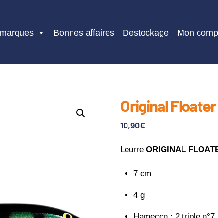
 marques
Bonnes affaires
Destockage
Mon comp
Original Floater
10,90
€
Leurre
ORIGINAL FLOA
7 cm
4 g
Hameçon : 2 triple n°7