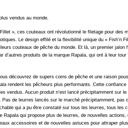
es plus vendus au monde.
Fillet », ces couteaux ont révolutionné le filetage pour des 
ues. Le design effilé et la flexibilité unique du « Fish’n Fill
eilleurs couteaux de pêche du monde. Et là, un premier jalon f
ar d’autres produits de la marque Rapala, qui ont à leur tour 
vous découvrez de supers coins de pêche et une raison pous
pala rendent les pêcheurs plus performants. Cette confiance
res vendus. Aucun produit n’est lancé précipitamment sur le
 Pas de leurres lancés sur le marché précipitamment, pas d’
prochable qui a pu être constaté sur tous les leurres, tous l
e Rapala qui propose plus de leurres, de nouvelles actions, 
aux accessoires et de nouvelles astuces pour attraper plu