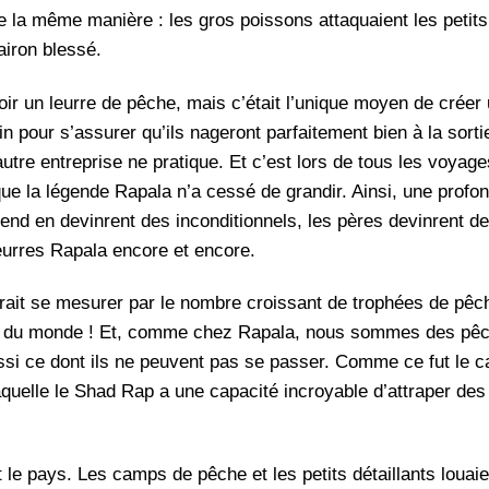
de la même manière : les gros poissons attaquaient les petits
airon blessé.
oir un leurre de pêche, mais c’était l’unique moyen de créer 
in pour s’assurer qu’ils nageront parfaitement bien à la sort
utre entreprise ne pratique. Et c’est lors de tous les voya
ue la légende Rapala n’a cessé de grandir. Ainsi, une profo
nd en devinrent des inconditionnels, les pères devinrent de
leurres Rapala encore et encore.
rait se mesurer par le nombre croissant de trophées de pêch
rds du monde ! Et, comme chez Rapala, nous sommes des pêc
si ce dont ils ne peuvent pas se passer. Comme ce fut le c
quelle le Shad Rap a une capacité incroyable d’attraper d
 le pays. Les camps de pêche et les petits détaillants loua