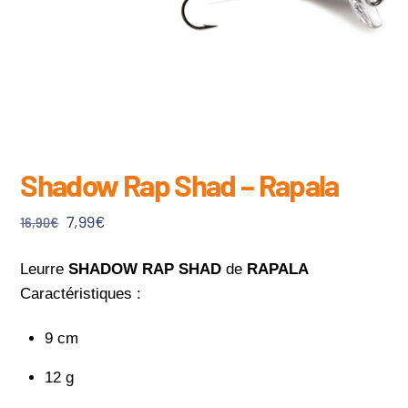
Shadow Rap Shad – Rapala
Le
Le
7,99
€
16,90
€
prix
prix
initial
actuel
Leurre
SHADOW RAP SHAD
de
RAPALA
était :
est :
Caractéristiques :
16,90€.
7,99€.
9 cm
12 g