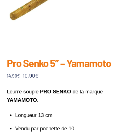
Pro Senko 5″ – Yamamoto
Le
Le
10,90
€
14,90
€
prix
prix
initial
actuel
Leurre souple
PRO SENKO
de la marque
était :
est :
YAMAMOTO
.
14,90€.
10,90€.
Longueur 13 cm
Vendu par pochette de 10