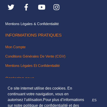
sur
la
page
du
Mentions Légales & Confidentialité
produit
INFORMATIONS PRATIQUES
Mon Compte
Conditions Générales De Vente (CGV)
Mentions Légales Et Confidentialité
Contactez-nous
Ce site internet utilise des cookies. En
Via Notre Formulaire De Contact
continuant votre navigation, vous en
autorisez l'utilisation.Pour plus d’informations
© 2018. TOUS DROITS RÉSERVÉS - MENTIONS LÉGALES
sur notre politique de confidentialité et des
DESIGN & INTÉGRATION :
KUBBICOM