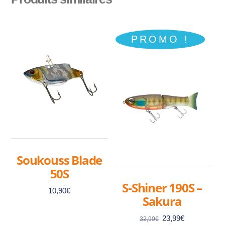
PROMO !
Soukouss Blade
50S
S-Shiner 190S –
10,90
€
Sakura
Le
Le
23,99
€
32,90
€