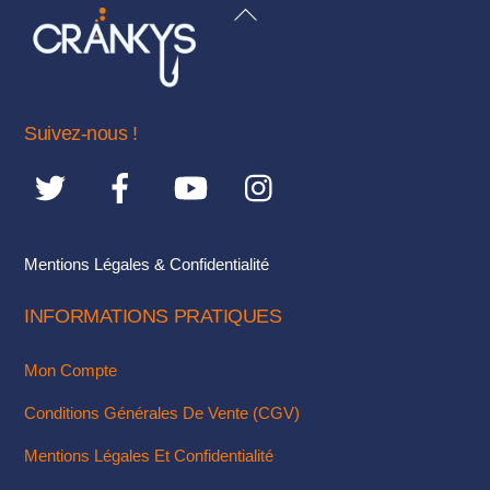
BACK
Les
TO
options
TOP
peuvent
être
choisies
Suivez-nous !
sur
la
page
du
Mentions Légales & Confidentialité
produit
INFORMATIONS PRATIQUES
Mon Compte
Conditions Générales De Vente (CGV)
Mentions Légales Et Confidentialité