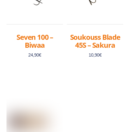
Seven 100 –
Soukouss Blade
Biwaa
45S – Sakura
24,90
€
10,90
€
Ce
Ce
produit
produit
a
a
plusieurs
plusieurs
variations.
variations.
Les
Les