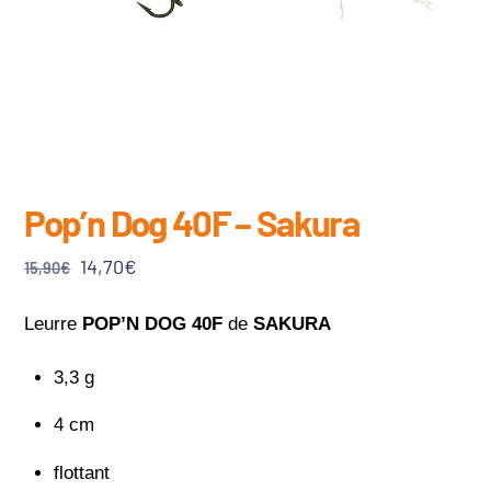
Pop’n Dog 40F – Sakura
Le
Le
14,70
€
15,90
€
prix
prix
initial
actuel
Leurre
POP’N DOG 40F
de
SAKURA
était :
est :
3,3 g
15,90€.
14,70€.
4 cm
flottant