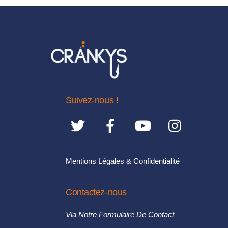
Les
options
peuvent
être
choisies
sur
la
Suivez-nous !
page
du
produit
Mentions Légales & Confidentialité
Contactez-nous
Via Notre Formulaire De Contact