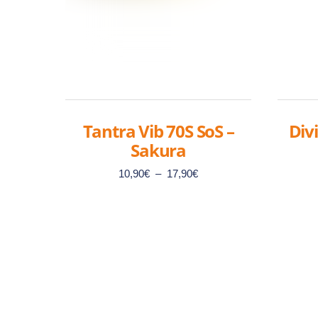
Tantra Vib 70S SoS –
Div
Sakura
Plage
10,90
€
–
17,90
€
de
prix :
10,90€
à
Ce
17,90€
produit
a
plusieurs
variations.