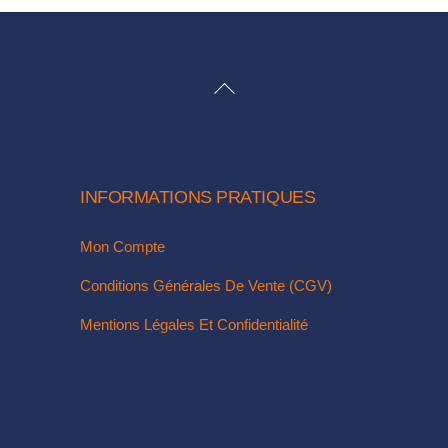
Les
Les
options
options
peuvent
peuvent
BACK
être
être
TO
choisies
choisies
TOP
sur
sur
la
la
INFORMATIONS PRATIQUES
page
page
du
du
Mon Compte
produit
produit
Conditions Générales De Vente (CGV)
Mentions Légales Et Confidentialité