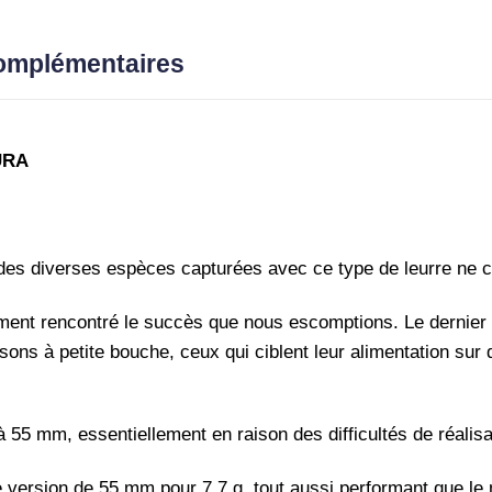
55F
-
complémentaires
Sakura
URA
te des diverses espèces capturées avec ce type de leurre ne c
ment rencontré le succès que nous escomptions. Le dernier 
ons à petite bouche, ceux qui ciblent leur alimentation sur 
à 55 mm, essentiellement en raison des difficultés de réalisat
e version de 55 mm pour 7,7 g, tout aussi performant que le