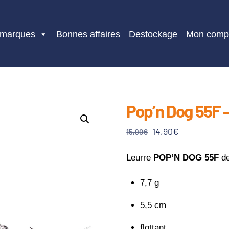
 marques
Bonnes affaires
Destockage
Mon comp
Pop’n Dog 55F 
Le
Le
14,90
€
15,90
€
prix
prix
initial
actuel
Leurre
POP’N DOG 55F
d
était :
est :
7,7 g
15,90€.
14,90€.
5,5 cm
flottant