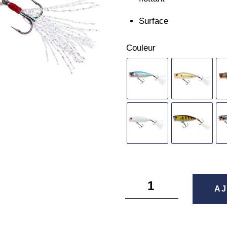
Surface
Couleur
quantité
AJ
de
Pop'n
Dog