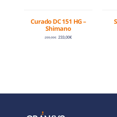
Curado DC 151 HG –
S
Shimano
Le
Le
233,00
€
299,99
€
prix
prix
initial
actuel
était :
est :
299,99€.
233,00€.