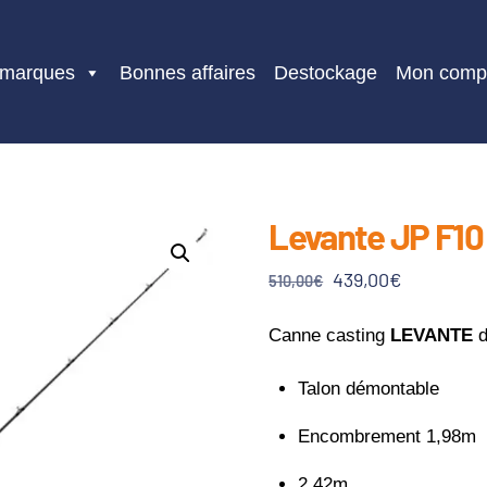
 marques
Bonnes affaires
Destockage
Mon comp
Levante JP F10
Le
Le
439,00
€
510,00
€
prix
prix
initial
actuel
Canne casting
LEVANTE
était :
est :
Talon démontable
510,00€.
439,00€.
Encombrement 1,98m
2,42m