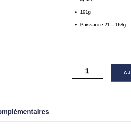
191g
Puissance 21 – 168g
quantité
AJ
de
Levante
JP
F10
-
complémentaires
711LV
-