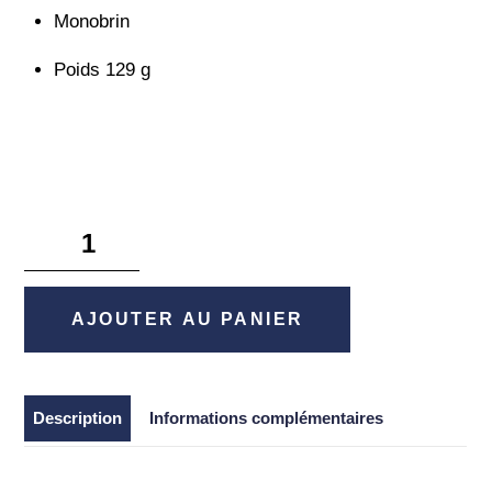
Monobrin
Poids 129 g
quantité
de
LEVANTE
JP
AJOUTER AU PANIER
F5
72LV
-
Description
Informations complémentaires
Megabass