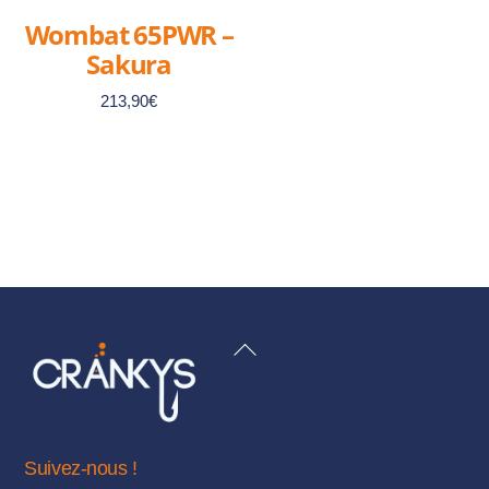
Wombat 65PWR –
Sakura
213,90
€
BACK
TO
TOP
Suivez-nous !