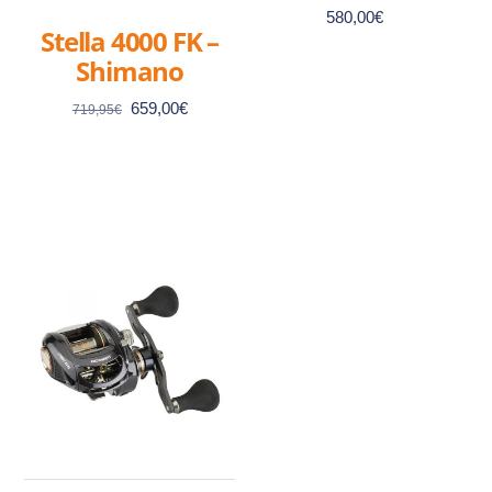
580,00
€
Stella 4000 FK –
Shimano
Le
Le
659,00
€
719,95
€
prix
prix
initial
actuel
était :
est :
719,95€.
659,00€.