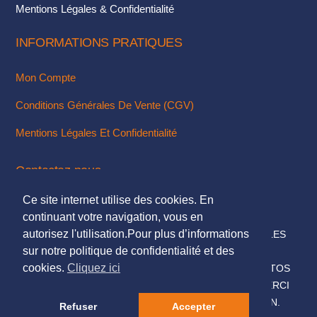
Mentions Légales & Confidentialité
INFORMATIONS PRATIQUES
Mon Compte
Conditions Générales De Vente (CGV)
Mentions Légales Et Confidentialité
Contactez-nous
Ce site internet utilise des cookies. En
Via Notre Formulaire De Contact
continuant votre navigation, vous en
autorisez l'utilisation.Pour plus d’informations
© 2018. TOUS DROITS RÉSERVÉS - MENTIONS LÉGALES
sur notre politique de confidentialité et des
DESIGN & INTÉGRATION :
KUBBICOM
cookies.
Cliquez ici
© SAUF MENTIONS CONTRAIRES LES TEXTES & PHOTOS
PRÉSENTÉS SUR CE SITE NOUS APPARTIENNENT, MERCI
DE NE PAS LES UTILISER SANS NOTRE AUTORISATION.
Refuser
Accepter