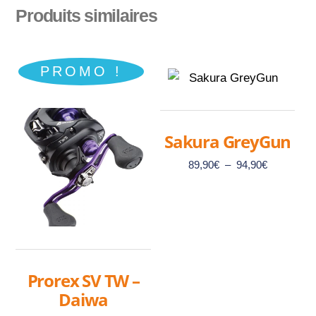
Produits similaires
PROMO !
Sakura GreyGun
Plage
89,90
€
–
94,90
€
de
prix :
89,90€
à
94,90€
Ce
produit
Prorex SV TW –
a
Daiwa
plusieurs