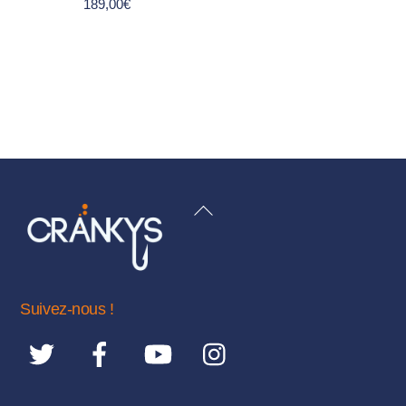
189,00
€
BACK
TO
TOP
Suivez-nous !