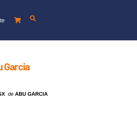
Cart
Je
te
recherche
un
produit
 Garcia
GX
de
ABU GARCIA