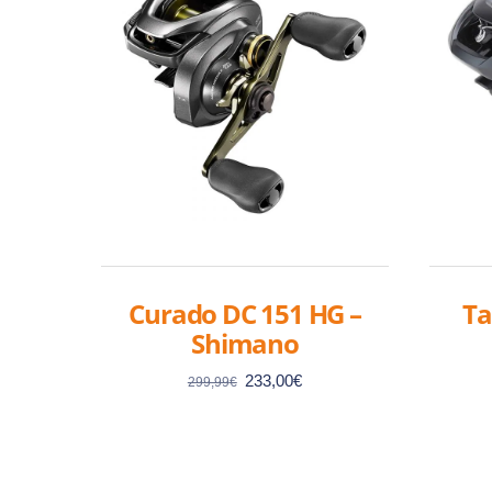
Curado DC 151 HG –
Ta
Shimano
Le
Le
233,00
€
299,99
€
prix
prix
initial
actuel
était :
est :
299,99€.
233,00€.