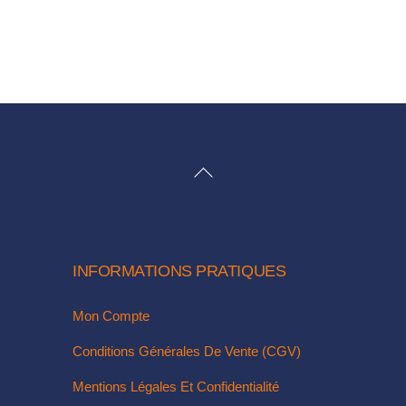
259,00€
produit
a
plusieurs
variations.
Les
options
peuvent
BACK
être
TO
choisies
TOP
sur
la
INFORMATIONS PRATIQUES
page
du
Mon Compte
produit
Conditions Générales De Vente (CGV)
Mentions Légales Et Confidentialité