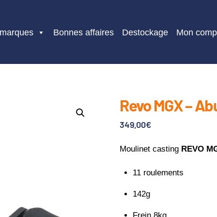
 marques
Bonnes affaires
Destockage
Mon comp
Revo MGX – Abu
349,00
€
Moulinet casting
REVO M
11 roulements
142g
Frein 8kg