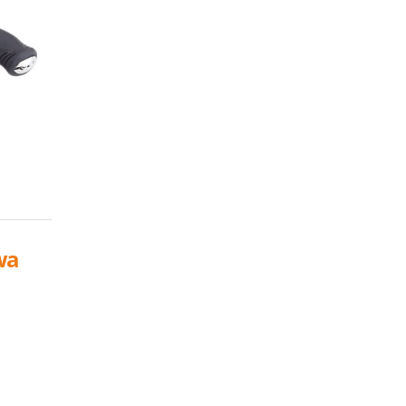
wa
el
0€.