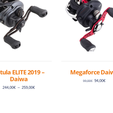
tula ELITE 2019 –
Megaforce Dai
Daiwa
Le
Le
94,00
€
99,00
€
prix
prix
Plage
244,00
€
–
259,00
€
initial
actu
de
était :
est :
prix :
99,00€.
94,0
244,00€
à
Ce