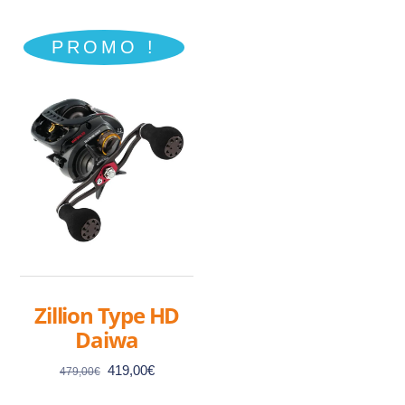
PROMO !
Zillion Type HD
Daiwa
Le
Le
419,00
€
479,00
€
prix
prix