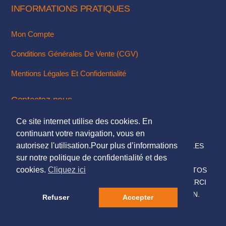
INFORMATIONS PRATIQUES
Mon Compte
Conditions Générales De Vente (CGV)
Mentions Légales Et Confidentialité
Contactez-nous
Ce site internet utilise des cookies. En
Via Notre Formulaire De Contact
continuant votre navigation, vous en
autorisez l'utilisation.Pour plus d’informations
© 2018. TOUS DROITS RÉSERVÉS - MENTIONS LÉGALES
sur notre politique de confidentialité et des
DESIGN & INTÉGRATION :
KUBBICOM
cookies.
Cliquez ici
© SAUF MENTIONS CONTRAIRES LES TEXTES & PHOTOS
PRÉSENTÉS SUR CE SITE NOUS APPARTIENNENT, MERCI
DE NE PAS LES UTILISER SANS NOTRE AUTORISATION.
Refuser
Accepter