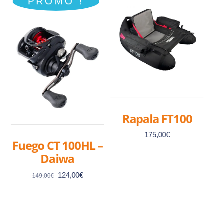
PROMO !
Rapala FT100
175,00
€
Fuego CT 100HL –
Daiwa
Le
Le
124,00
€
149,00
€
prix
prix
initial
actuel
était :
est :
149,00€.
124,00€.