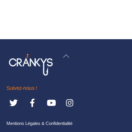
initial
actuel
était :
est :
479,00€.
419,00€.
BACK
TO
TOP
Suivez-nous !
Mentions Légales & Confidentialité