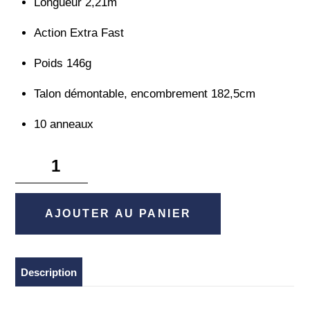
Longueur 2,21m
Action Extra Fast
Poids 146g
Talon démontable, encombrement 182,5cm
10 anneaux
quantité
de
Night
Shadows
AJOUTER AU PANIER
12-
45g
2,21m
Description
Cranking
Time