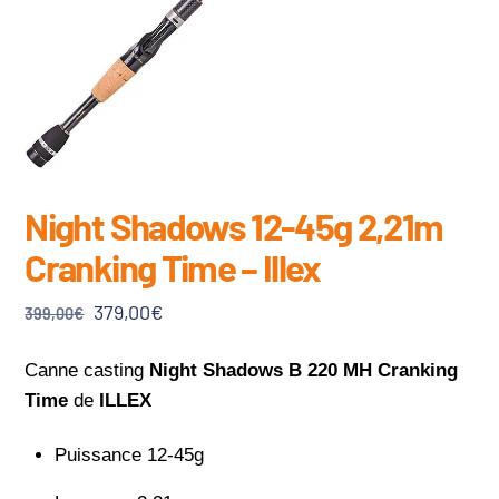
Night Shadows 12-45g 2,21m
Cranking Time – Illex
Le
Le
379,00
€
399,00
€
prix
prix
initial
actuel
Canne casting
Night Shadows B 220 MH Cranking
était :
est :
Time
de
ILLEX
399,00€.
379,00€.
Puissance 12-45g