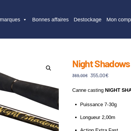
 marques
Bonnes affaires
Destockage
Mon comp
Night Shadows F
Le
Le
355,00
€
369,00
€
prix
prix
initial
actuel
Canne casting
NIGHT SH
était :
est :
Puissance 7-30g
369,00€.
355,00€.
Longueur 2,00m
Action Extra Fast