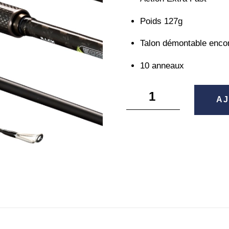
Poids 127g
Talon démontable enc
10 anneaux
quantité
AJ
de
Night
Shadows
Fightback
-
Illex