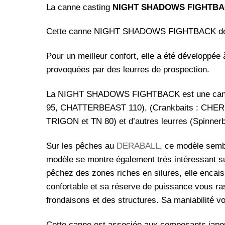
La canne casting
NIGHT SHADOWS FIGHTB
Cette canne NIGHT SHADOWS FIGHTBACK de ILL
Pour un meilleur confort, elle a été développée 
provoquées par des leurres de prospection.
La NIGHT SHADOWS FIGHTBACK est une canne red
95, CHATTERBEAST 110), (Crankbaits : CHERR
TRIGON et TN 80) et d’autres leurres (Spinn
Sur les pêches au
DERABALL
, ce modèle sembl
modèle se montre également très intéressant sur
pêchez des zones riches en silures, elle encai
confortable et sa réserve de puissance vous r
frondaisons et des structures. Sa maniabilité 
Cette canne est associée aux composants japona