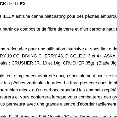
ACK
de
ILLEX
EX est une canne baitcasting pour des pêches embarquées
à partir de composite de fibre de verre et d’un carbone haut
outable pour une utilisation intensive et sans limite d
Y 10 CC, DIVING CHERRY 48, DIGGLE 2, 3 et 4+, ASKA 60) 
erbaits : CRUSHER JR. 10 et 14g, CRUSHER 35g), (Blade J
e tout simplement avoir été conçu spécialement pour ce leur
 les pêches verticales lourdes. La fibre présente dans le b
ssera bien mieux qu’un carbone standard les combats répétés
assurera et vous confortera lorsque vous combatterez des g
vous permettra avec une grande aisance d’aborder facilement
is FUJI: Anneaux Fuji Alconite ‘K’ afin d’éradiquer tout ri