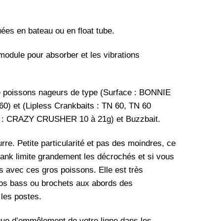
 en bateau ou en float tube.
 module pour absorber et les vibrations
e poissons nageurs de type (Surface : BONNIE
et (Lipless Crankbaits : TN 60, TN 60
ig : CRAZY CRUSHER 10 à 21g) et Buzzbait.
re. Petite particularité et pas des moindres, ce
lank limite grandement les décrochés et si vous
 avec ces gros poissons. Elle est très
ros bass ou brochets aux abords des
 les postes.
sque d’emmêlement de votre ligne dans les