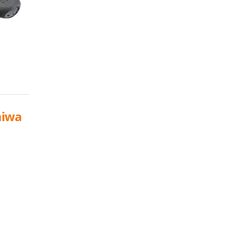
aiwa
x
uel
:
,00€.