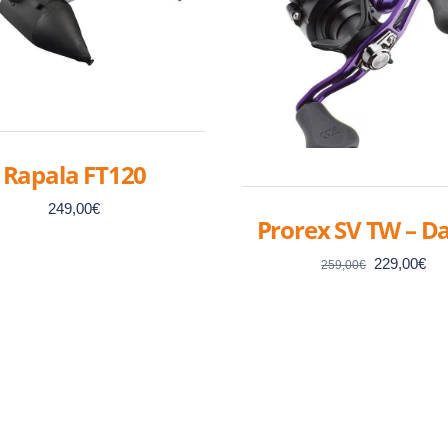
Rapala FT120
249,00
€
Prorex SV TW – D
Le
Le
229,00
€
259,00
€
prix
pri
initial
act
était :
est 
259,00€.
229