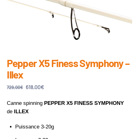
Pepper X5 Finess Symphony –
Illex
Le
Le
618,00
€
729,00
€
prix
prix
initial
actuel
Canne spinning
PEPPER X5 FINESS SYMPHONY
était :
est :
de
ILLEX
729,00€.
618,00€.
Puissance 3-20g