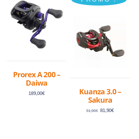
Prorex A 200 –
Daiwa
Kuanza 3.0 –
189,00
€
Sakura
Le
Le
81,90
€
91,90
€
prix
prix
initial
actuel
était :
est :
91,90€.
81,90€.