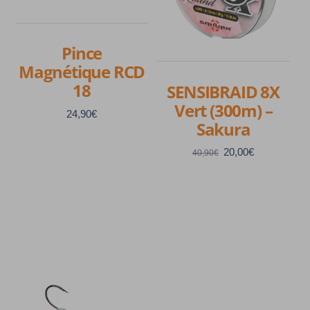
Pince
Magnétique RCD
18
SENSIBRAID 8X
Vert (300m) –
24,90
€
Sakura
Le
Le
20,00
€
40,90
€
prix
prix
initial
actuel
était :
est :
40,90€.
20,00€.
Ce
produit
a
plusieurs
variations.