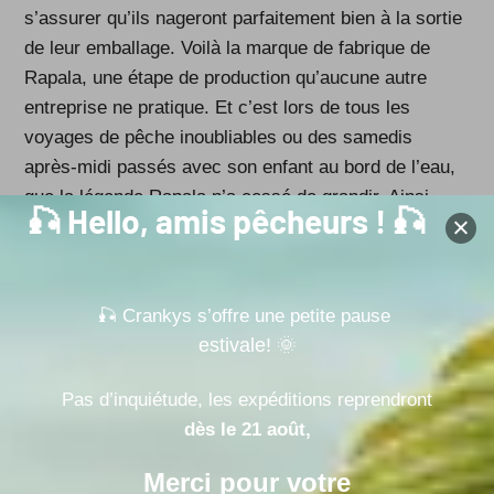
s’assurer qu’ils nageront parfaitement bien à la sortie
de leur emballage. Voilà la marque de fabrique de
Rapala, une étape de production qu’aucune autre
entreprise ne pratique. Et c’est lors de tous les
voyages de pêche inoubliables ou des samedis
après-midi passés avec son enfant au bord de l’eau,
que la légende Rapala n’a cessé de grandir. Ainsi,
🎣 Hello, amis pêcheurs ! 🎣
une profonde confiance a commencé à s’installer
entre les pêcheurs et Rapala. Les pêcheurs du week-
end en devinrent des inconditionnels, les pères
devinrent des héros aux yeux de leurs enfants, et de
🎣 Crankys s’offre une petite pause
estivale! 🌞
plus en plus de pêcheurs se sont mit à utiliser des
leurres Rapala encore et encore.
Pas d’inquiétude, les expéditions reprendront
Pour des millions de personnes, le succès pourrait se
dès le 21 août,
mesurer par le nombre croissant de trophées de
Merci pour votre
pêche obtenus grâce aux leurres Rapala. À ce jour,