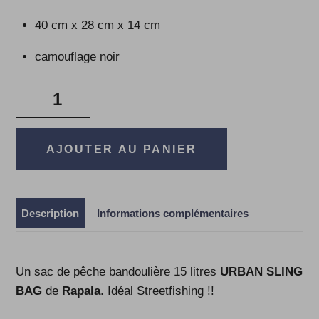
40 cm x 28 cm x 14 cm
camouflage noir
quantité
de
Urban
Sling
AJOUTER AU PANIER
Bag
Rapala
Description
Informations complémentaires
Un sac de pêche bandoulière 15 litres
URBAN SLING
BAG
de
Rapala
. Idéal Streetfishing !!