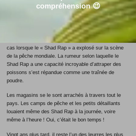
compréhension 😉
aucun autre leurre n’a obtenu autant de records du
monde ! Et, comme chez Rapala, nous sommes des
pêcheurs avant tout, nous savons non seulement de
quoi nos amis pêcheurs ont besoin, mais aussi ce
dont ils ne peuvent pas se passer. Comme ce fut le
cas lorsque le « Shad Rap » a explosé sur la scène
de la pêche mondiale. La rumeur selon laquelle le
Shad Rap a une capacité incroyable d’attraper des
poissons s’est répandue comme une traînée de
poudre.
Les magasins se le sont arrachés à travers tout le
pays. Les camps de pêche et les petits détaillants
louaient même des Shad Rap à la journée, voire
même à l’heure ! Oui, c’était le bon temps !
Vingt ans plus tard, il reste l’un des leurres les plus