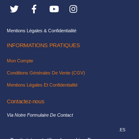
sur
la
page
du
Mentions Légales & Confidentialité
produit
INFORMATIONS PRATIQUES
Mon Compte
Conditions Générales De Vente (CGV)
Mentions Légales Et Confidentialité
Contactez-nous
Via Notre Formulaire De Contact
© 2018. TOUS DROITS RÉSERVÉS - MENTIONS LÉGALES
DESIGN & INTÉGRATION :
KUBBICOM