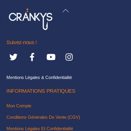
Les
variations.
BACK
options
Les
TO
peuvent
options
TOP
être
peuvent
choisies
être
Suivez-nous !
sur
choisies
la
sur
page
la
du
page
produit
du
Mentions Légales & Confidentialité
produit
INFORMATIONS PRATIQUES
Mon Compte
Conditions Générales De Vente (CGV)
Mentions Légales Et Confidentialité