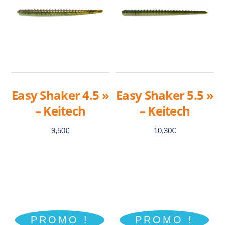
Easy Shaker 4.5 »
Easy Shaker 5.5 »
– Keitech
– Keitech
9,50
€
10,30
€
Ce
Ce
produit
produit
a
a
PROMO !
PROMO !