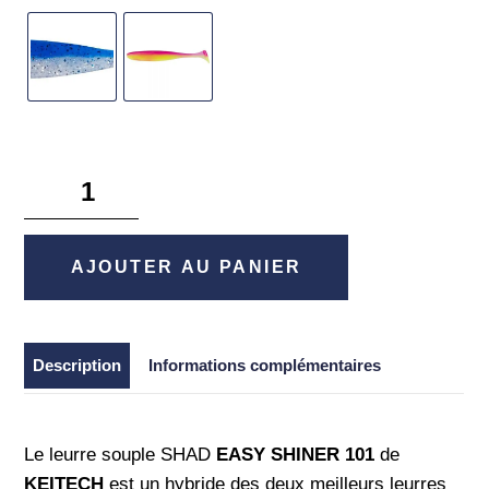
quantité
de
Easy
Shiner
AJOUTER AU PANIER
4''
-
Keitech
Description
Informations complémentaires
Le leurre souple SHAD
EASY SHINER 101
de
KEITECH
est un hybride des deux meilleurs leurres