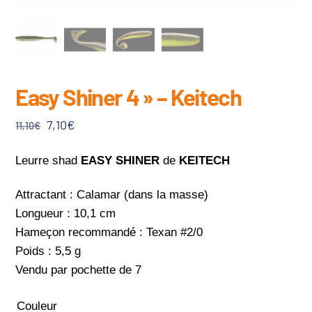
Easy Shiner 4 » – Keitech
Le
Le
7,10
€
11,10
€
prix
prix
initial
actuel
Leurre shad
EASY SHINER
de
KEITECH
était :
est :
Attractant : Calamar (dans la masse)
11,10€.
7,10€.
Longueur : 10,1 cm
Hameçon recommandé : Texan #2/0
Poids : 5,5 g
Vendu par pochette de 7
Couleur