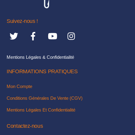
TOP
peuvent
être
choisies
Suivez-nous !
sur
la
page
du
Mentions Légales & Confidentialité
produit
INFORMATIONS PRATIQUES
Mon Compte
Conditions Générales De Vente (CGV)
Mentions Légales Et Confidentialité
Contactez-nous