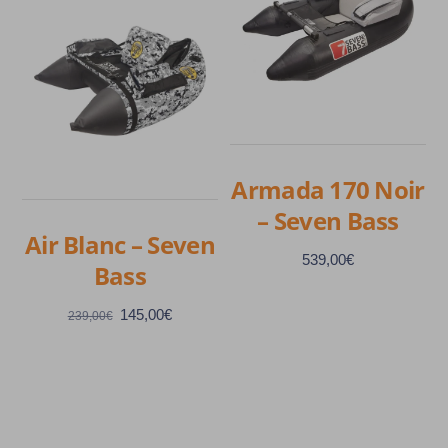
Armada 170 Noir
– Seven Bass
Air Blanc – Seven
539,00
€
Bass
Le
Le
145,00
€
239,00
€
prix
prix
initial
actuel
était :
est :
239,00€.
145,00€.