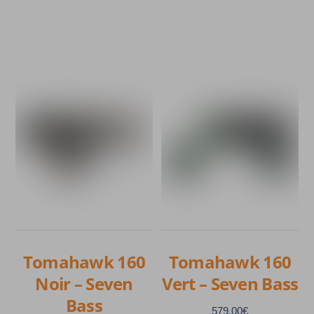
prix
prix
initial
actuel
était :
est :
71,90€.
68,90€.
Tomahawk 160
Tomahawk 160
Noir – Seven
Vert – Seven Bass
Bass
579,00
€