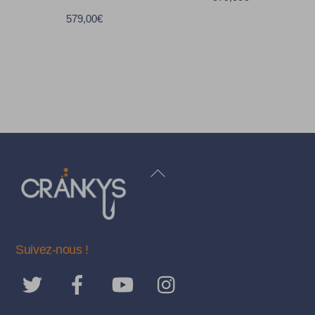
579,00
€
BACK
TO
TOP
Suivez-nous !