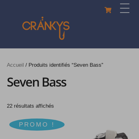
Skip
Cart
Men
to
content
Accueil
/ Produits identifiés “Seven Bass”
Seven Bass
22 résultats affichés
PROMO !