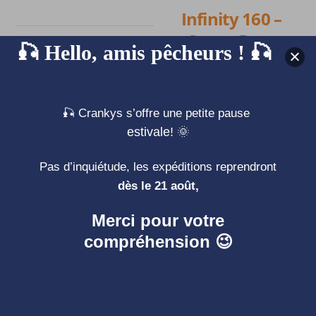
Infinity 160 –
Seven Bass
🎣 Hello, amis pêcheurs ! 🎣
Element – Seven
399,00
€
Bass
🎣 Crankys s’offre une petite pause
Le
Le
259,00
€
299,00
€
estivale! 🌞
prix
prix
initial
actuel
Pas d’inquiétude, les expéditions reprendront
était :
est :
dès le 21 août,
299,00€.
259,00€.
Merci pour votre
PROMO !
compréhension 😉