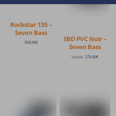
Rockstar 135 –
Seven Bass
SBD PVC Noir –
359,00
€
Seven Bass
Le
Le
279,00
€
329,00
€
prix
prix
initial
actuel
était :
est :
329,00€.
279,00€.