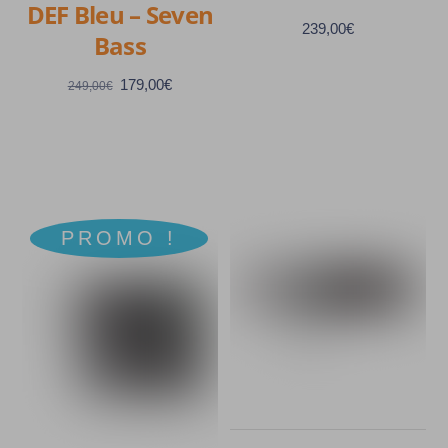
DEF Bleu – Seven
239,00
€
Bass
Le
Le
179,00
€
249,00
€
prix
prix
initial
actuel
était :
est :
249,00€.
179,00€.
PROMO !