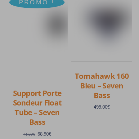
PROMO !
Tomahawk 160
Bleu – Seven
Support Porte
Bass
Sondeur Float
499,00
€
Tube – Seven
Bass
Le
Le
68,90
€
71,90
€