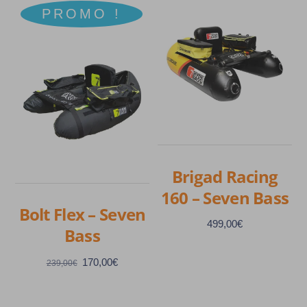
PROMO !
Brigad Racing
160 – Seven Bass
Bolt Flex – Seven
499,00
€
Bass
Le
Le
170,00
€
239,00
€
prix
prix
initial
actuel