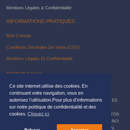
Mentions Légales & Confidentialité
INFORMATIONS PRATIQUES
Mon Compte
Conditions Générales De Vente (CGV)
Mentions Légales Et Confidentialité
Contactez-nous
Ce site internet utilise des cookies. En
Via Notre Formulaire De Contact
continuant votre navigation, vous en
autorisez l'utilisation.Pour plus d’informations
© 2018. TOUS DROITS RÉSERVÉS - MENTIONS LÉGALES
sur notre politique de confidentialité et des
DESIGN & INTÉGRATION :
KUBBICOM
cookies.
Cliquez ici
© SAUF MENTIONS CONTRAIRES LES TEXTES & PHOTOS
PRÉSENTÉS SUR CE SITE NOUS APPARTIENNENT, MERCI
DE NE PAS LES UTILISER SANS NOTRE AUTORISATION.
Refuser
Accepter