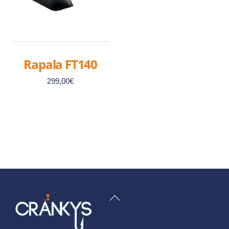
Rapala FT140
299,00
€
BACK
TO
TOP