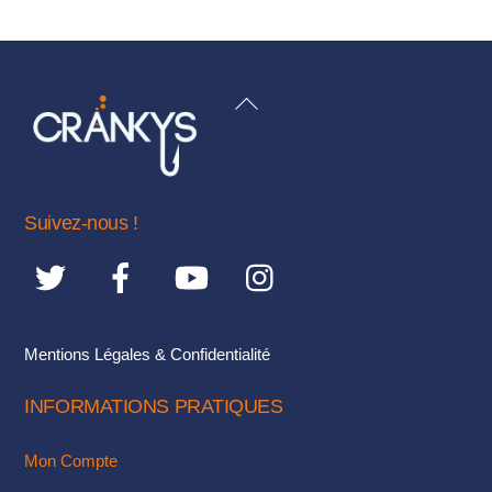
a
plusieurs
variations.
BACK
Les
TO
options
TOP
peuvent
être
choisies
Suivez-nous !
sur
la
page
du
Mentions Légales & Confidentialité
produit
INFORMATIONS PRATIQUES
Mon Compte