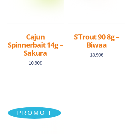
Cajun
S’Trout 90 8g –
Spinnerbait 14g –
Biwaa
Sakura
18,90
€
10,90
€
Ce
Ce
produit
produit
a
PROMO !
a
plusieurs
plusieurs
variations.
variations.
Les