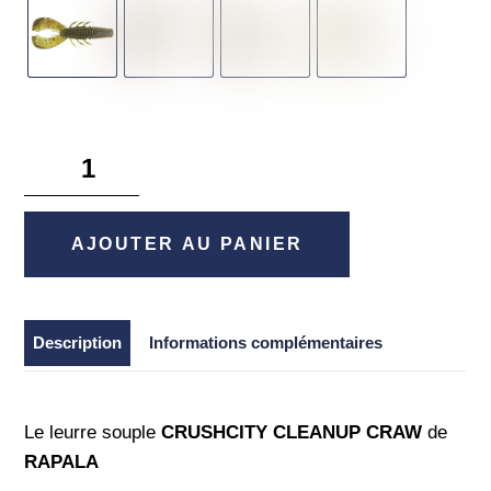
quantité
de
Crushcity
Cleanup
AJOUTER AU PANIER
Craw
-
Rapala
Description
Informations complémentaires
Le leurre souple
CRUSHCITY CLEANUP CRAW
de
RAPALA