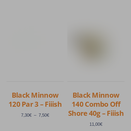
15,50€
produit
Ce
a
produit
plusieurs
a
variations.
plusieurs
Les
variations.
options
Les
peuvent
options
être
peuvent
choisies
être
sur
choisies
la
sur
Black Minnow
Black Minnow
page
la
120 Par 3 – Fiiish
140 Combo Off
du
page
produit
Shore 40g – Fiiish
du
Plage
7,30
€
–
7,50
€
produit
de
11,00
€
prix :