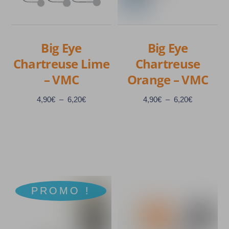
sur
sur
la
la
page
page
Big Eye
Big Eye
du
du
Chartreuse Lime
Chartreuse
produit
produit
– VMC
Orange – VMC
Plage
Plage
4,90
€
–
6,20
€
4,90
€
–
6,20
€
de
de
prix :
prix :
4,90€
4,90€
à
à
Ce
Ce
6,20€
6,20€
produit
produit
a
a
PROMO !
plusieurs
plusieurs
variations.
variations.