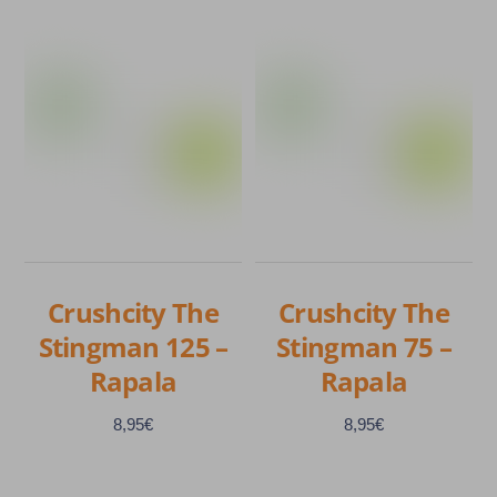
plusieurs
produit
variations.
a
Les
plusieurs
options
variations.
peuvent
Les
être
options
choisies
peuvent
sur
être
la
choisies
page
sur
Crushcity The
Crushcity The
du
la
Stingman 125 –
Stingman 75 –
produit
page
Rapala
Rapala
du
produit
8,95
€
8,95
€