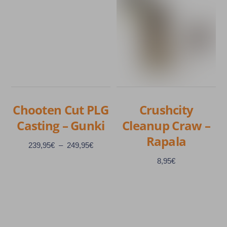
plusieurs
Les
variations.
options
Les
peuvent
options
être
peuvent
choisies
être
sur
choisies
la
sur
Chooten Cut PLG
Crushcity
page
la
Casting – Gunki
Cleanup Craw –
du
page
produit
Rapala
du
Plage
239,95
€
–
249,95
€
produit
de
8,95
€
prix :
239,95€
à
Ce
249,95€
produit
Ce