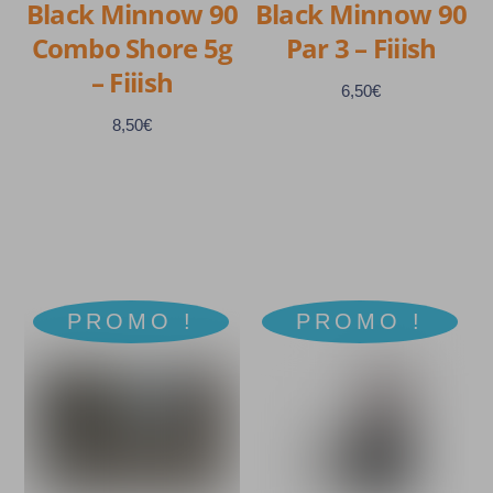
Black Minnow 90
Black Minnow 90
la
la
Combo Shore 5g
Par 3 – Fiiish
page
page
– Fiiish
du
du
6,50
€
produit
produit
8,50
€
Ce
produit
Ce
a
produit
plusieurs
a
PROMO !
PROMO !
variations.
plusieurs
Les
variations.
options
Les
peuvent
options
être
peuvent
choisies