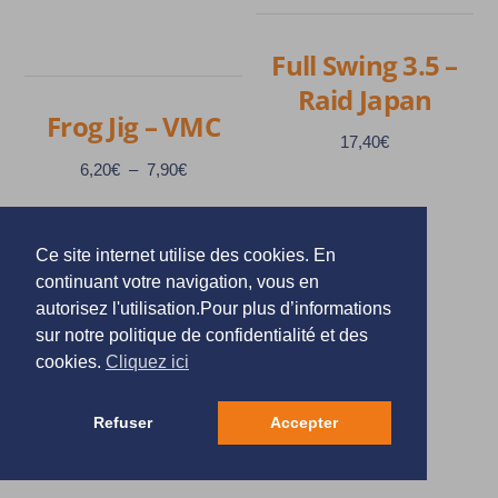
la
choisies
page
sur
Full Swing 3.5 –
du
la
Raid Japan
produit
page
Frog Jig – VMC
du
17,40
€
produit
Plage
6,20
€
–
7,90
€
de
prix :
Ce site internet utilise des cookies. En
6,20€
Ce
continuant votre navigation, vous en
à
Ce
produit
autorisez l'utilisation.Pour plus d’informations
7,90€
produit
a
sur notre politique de confidentialité et des
cookies.
Cliquez ici
a
plusieurs
plusieurs
variations.
variations.
Refuser
Accepter
Les
Les
options
options
peuvent