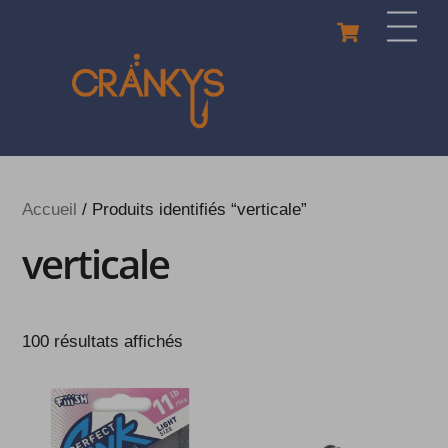
Skip
Cart
Men
to
content
Accueil
/ Produits identifiés “verticale”
verticale
100 résultats affichés