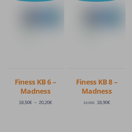
plusieurs
variations.
Les
options
peuvent
être
choisies
sur
la
page
Finess KB 6 –
Finess KB 8 –
du
Madness
Madness
produit
Plage
Le
Le
18,50
€
–
20,20
€
18,90
€
19,90
€
de
prix
prix
prix :
initial
actuel
18,50€
était :
est :