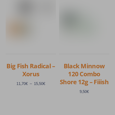
variations.
a
Les
plusieurs
options
variations.
peuvent
Les
être
options
choisies
peuvent
sur
être
la
choisies
page
sur
Big Fish Radical –
Black Minnow
du
la
Xorus
120 Combo
produit
page
Shore 12g – Fiiish
du
Plage
11,70
€
–
15,50
€
produit
de
9,50
€
prix :
11,70€
à
Ce