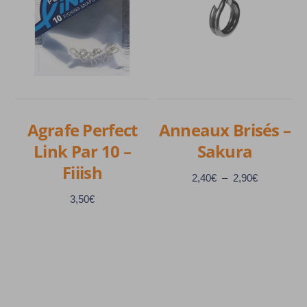
Agrafe Perfect
Anneaux Brisés –
Link Par 10 –
Sakura
Fiiish
Plage
2,40
€
–
2,90
€
de
3,50
€
prix :
2,40€
à
Ce
2,90€
produit
Ce
a
produit