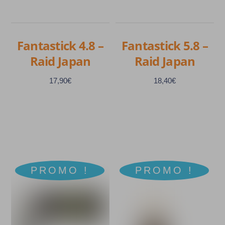
être
être
choisies
choisies
sur
sur
Fantastick 4.8 –
Fantastick 5.8 –
la
la
Raid Japan
Raid Japan
page
page
du
du
17,90
€
18,40
€
produit
produit
Ce
Ce
produit
produit
a
a
PROMO !
PROMO !
plusieurs
plusieurs
variations.
variations.
Les
Les
options
options