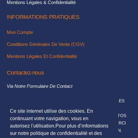
Mentions Légales & Confidentialité
produit
INFORMATIONS PRATIQUES
Mon Compte
Conditions Générales De Vente (CGV)
Mentions Légales Et Confidentialité
Contactez-nous
Via Notre Formulaire De Contact
© 2018. TOUS DROITS RÉSERVÉS - MENTIONS LÉGALES
DESIGN & INTÉGRATION :
KUBBICOM
Ce site internet utilise des cookies. En
© SAUF MENTIONS CONTRAIRES LES TEXTES & PHOTOS
continuant votre navigation, vous en
PRÉSENTÉS SUR CE SITE NOUS APPARTIENNENT, MERCI
autorisez l'utilisation.Pour plus d’informations
DE NE PAS LES UTILISER SANS NOTRE AUTORISATION.
sur notre politique de confidentialité et des