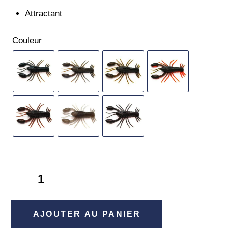
Attractant
Couleur
quantité
de
Zariganist
-
AJOUTER AU PANIER