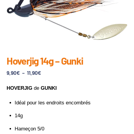
Hoverjig 14g – Gunki
Plage
9,90
€
–
11,90
€
de
HOVERJIG
de
GUNKI
prix :
9,90€
Idéal pour les endroits encombrés
à
11,90€
14g
Hameçon 5/0