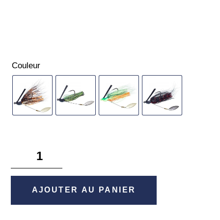
Couleur
quantité
de
Hoverjig
14g
AJOUTER AU PANIER
-
Gunki