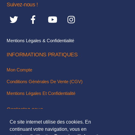
choisies
Suivez-nous !
sur
la
page
du
Mentions Légales & Confidentialité
produit
INFORMATIONS PRATIQUES
Mon Compte
Conditions Générales De Vente (CGV)
Mentions Légales Et Confidentialité
Contactez-nous
Ce site internet utilise des cookies. En
Via Notre Formulaire De Contact
continuant votre navigation, vous en