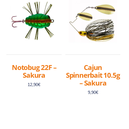
Notobug 22F –
Cajun
Sakura
Spinnerbait 10.5g
– Sakura
12,90
€
9,90
€
Ce
produit
Ce