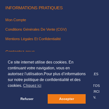
INFORMATIONS PRATIQUES
Mon Compte
Conditions Générales De Vente (CGV)
Mentions Légales Et Confidentialité
Contactez-nous
Ce site internet utilise des cookies. En
Via Notre Formulaire De Contact
continuant votre navigation, vous en
autorisez l'utilisation.Pour plus d’informations
© 2018. TOUS DROITS RÉSERVÉS - MENTIONS LÉGALES
sur notre politique de confidentialité et des
DESIGN & INTÉGRATION :
KUBBICOM
cookies.
Cliquez ici
© SAUF MENTIONS CONTRAIRES LES TEXTES & PHOTOS
PRÉSENTÉS SUR CE SITE NOUS APPARTIENNENT, MERCI
DE NE PAS LES UTILISER SANS NOTRE AUTORISATION.
Refuser
Accepter