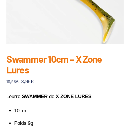
Swammer 10cm – X Zone
Lures
Le
Le
8,95
€
10,95
€
prix
prix
initial
actuel
Leurre
SWAMMER
de
X ZONE LURES
était :
est :
10cm
10,95€.
8,95€.
Poids 9g