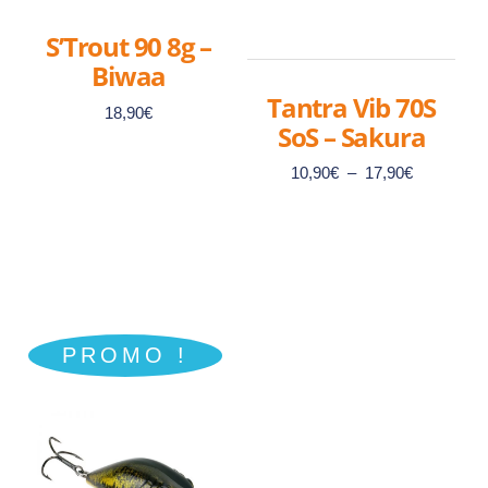
S’Trout 90 8g –
Biwaa
Tantra Vib 70S
18,90
€
SoS – Sakura
Plage
10,90
€
–
17,90
€
de
prix :
Ce
10,90€
à
produit
17,90€
a
Ce
plusieurs
produit
PROMO !
variations.
a
Les
plusieurs
options
variations.
peuvent
Les
être
options