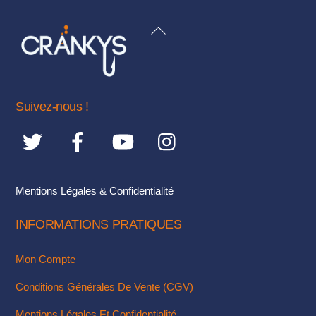
variations.
BACK
Les
TO
options
TOP
peuvent
être
choisies
Suivez-nous !
sur
la
page
du
Mentions Légales & Confidentialité
produit
INFORMATIONS PRATIQUES
Mon Compte
Conditions Générales De Vente (CGV)
Mentions Légales Et Confidentialité