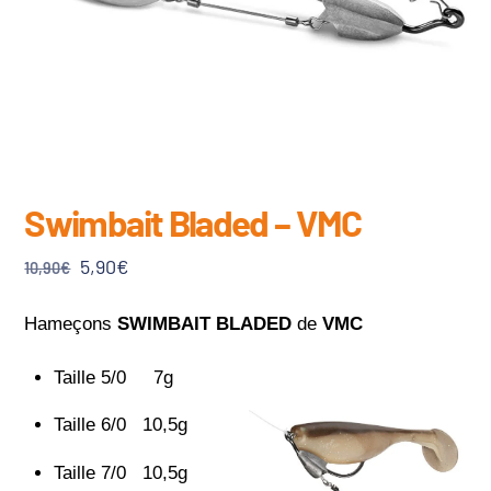
Swimbait Bladed – VMC
Le
Le
5,90
€
10,90
€
prix
prix
initial
actuel
Hameçons
SWIMBAIT BLADED
de
VMC
était :
est :
Taille 5/0 7g
10,90€.
5,90€.
Taille 6/0 10,5g
Taille 7/0 10,5g