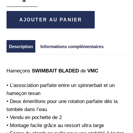
de
Swimbait
Bladed
AJOUTER AU PANIER
-
VMC
Description
Informations complémentaires
Hameçons
SWIMBAIT BLADED
de
VMC
• L’association parfaite entre un spinnerbait et un
hameçon texan
• Deux émerillons pour une rotation parfaite dès la
tombée dans l’eau
• Vendu en pochette de 2
• Montage facile grâce au ressort ultra large