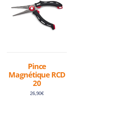
plusieurs
variations.
Les
options
peuvent
être
choisies
sur
Pince
la
Magnétique RCD
page
20
du
produit
26,90
€