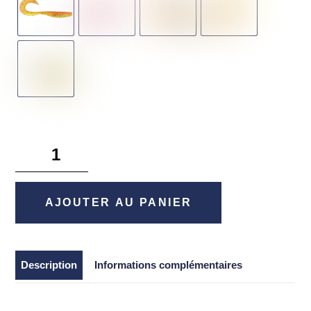
quantité
de
X-
Layer
AJOUTER AU PANIER
Curly
3,5"
-
Description
Informations complémentaires
Megabass