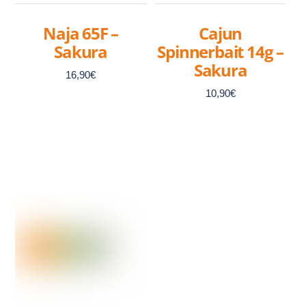
Naja 65F –
Cajun
Sakura
Spinnerbait 14g –
Sakura
16,90
€
10,90
€
Ce
produit
Ce
a
produit
plusieurs
a
variations.
plusieurs
Les
variations.
options
Les
peuvent
options
être
peuvent