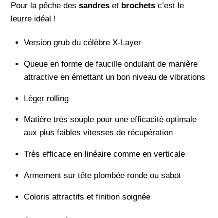
Pour la pêche des
sandres
et
brochets
c’est le
leurre idéal !
🎣 Crankys s’offre une petite pause
estivale! 🌞
Version grub du célèbre X-Layer
Queue en forme de faucille ondulant de manière
Pas d’inquiétude, les expéditions reprendront
attractive en émettant un bon niveau de vibrations
dès le 21 août,
Léger rolling
Merci pour votre
compréhension 😉
Matière très souple pour une efficacité optimale
aux plus faibles vitesses de récupération
Très efficace en linéaire comme en verticale
Armement sur tête plombée ronde ou sabot
Coloris attractifs et finition soignée