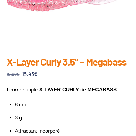
X-Layer Curly 3,5″ – Megabass
Le
Le
15,45
€
16,00
€
prix
prix
initial
actuel
Leurre souple
X-LAYER CURLY
de
MEGABASS
était :
est :
8 cm
16,00€.
15,45€.
3 g
Attractant incorporé