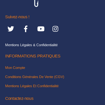
TOP
peuvent
être
choisies
Suivez-nous !
sur
la
page
du
Mentions Légales & Confidentialité
produit
INFORMATIONS PRATIQUES
Mon Compte
Conditions Générales De Vente (CGV)
Mentions Légales Et Confidentialité
Contactez-nous